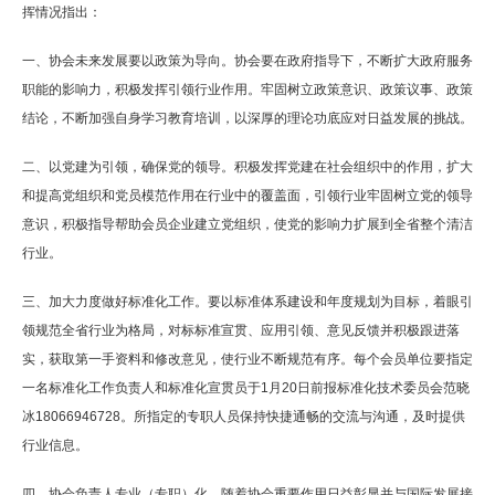
挥情况指出：
一、协会未来发展要以政策为导向。协会要在政府指导下，不断扩大政府服务
职能的影响力，积极发挥引领行业作用。牢固树立政策意识、政策议事、政策
结论，不断加强自身学习教育培训，以深厚的理论功底应对日益发展的挑战。
二、以党建为引领，确保党的领导。积极发挥党建在社会组织中的作用，扩大
和提高党组织和党员模范作用在行业中的覆盖面，引领行业牢固树立党的领导
意识，积极指导帮助会员企业建立党组织，使党的影响力扩展到全省整个清洁
行业。
三、加大力度做好标准化工作。要以标准体系建设和年度规划为目标，着眼引
领规范全省行业为格局，对标标准宣贯、应用引领、意见反馈并积极跟进落
实，获取第一手资料和修改意见，使行业不断规范有序。每个会员单位要指定
一名标准化工作负责人和标准化宣贯员于1月20日前报标准化技术委员会范晓
冰18066946728。所指定的专职人员保持快捷通畅的交流与沟通，及时提供
行业信息。
四、协会负责人专业（专职）化。随着协会重要作用日益彰显并与国际发展接