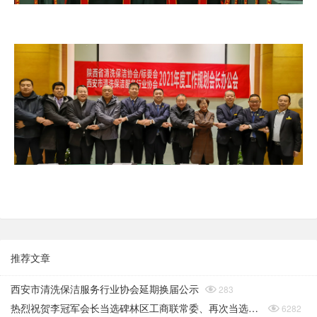
推荐文章
西安市清洗保洁服务行业协会延期换届公示

283
热烈祝贺李冠军会长当选碑林区工商联常委、再次当选碑林区工商联（总商会）副会长

6282