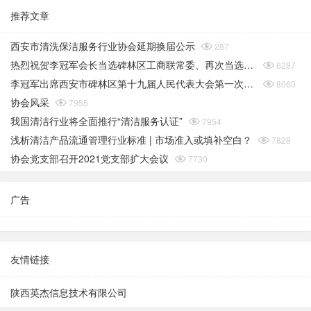
推荐文章
西安市清洗保洁服务行业协会延期换届公示

287
热烈祝贺李冠军会长当选碑林区工商联常委、再次当选碑林区工商联（总商会）副会长

6287
李冠军出席西安市碑林区第十九届人民代表大会第一次会议

8060
协会风采

7955
我国清洁行业将全面推行“清洁服务认证”

7954
浅析清洁产品流通管理行业标准 | 市场准入或填补空白？

7828
协会党支部召开2021党支部扩大会议

7730
广告
友情链接
陕西英杰信息技术有限公司